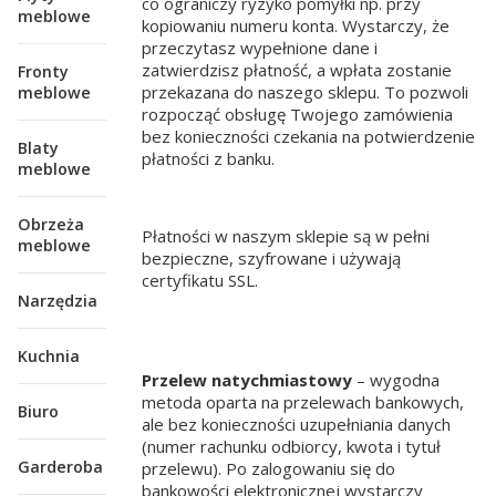
co ograniczy ryzyko pomyłki np. przy
meblowe
kopiowaniu numeru konta. Wystarczy, że
przeczytasz wypełnione dane i
zatwierdzisz płatność, a wpłata zostanie
Fronty
przekazana do naszego sklepu. To pozwoli
meblowe
rozpocząć obsługę Twojego zamówienia
bez konieczności czekania na potwierdzenie
Blaty
płatności z banku.
meblowe
Obrzeża
Płatności w naszym sklepie są w pełni
meblowe
bezpieczne, szyfrowane i używają
certyfikatu SSL.
Narzędzia
Kuchnia
Przelew natychmiastowy
– wygodna
metoda oparta na przelewach bankowych,
Biuro
ale bez konieczności uzupełniania danych
(numer rachunku odbiorcy, kwota i tytuł
Garderoba
przelewu). Po zalogowaniu się do
bankowości elektronicznej wystarczy