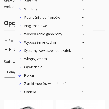
Zawiasy
szafek, regałów i mebli warsztatowych. Kółka ułatwiają
codzienne użytkowanie i aranżację przestrzeni.
Szuflady
Podnośniki do frontów
Opcje przeglądania
Nogi meblowe
Wyposażenie garderoby
Podkategorie
Wyposażenie kuchni
Filtry
Systemy zawieszek do szafek
Koniec filtrów
Wkręty, złącza
Lista produktów
Sortowanie:
Oświetlenie
Domyślne
Kółka
Zamki meblowe
Strona
z 1
Chemia
Płyty meblowe