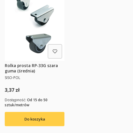
Rolka prosta RP-33G szara
guma (średnia)
PRODUCENT
SISO-POL
Cena
3,37 zł
Dostępność:
Od 15 do 50
sztuk/metrów
Do koszyka