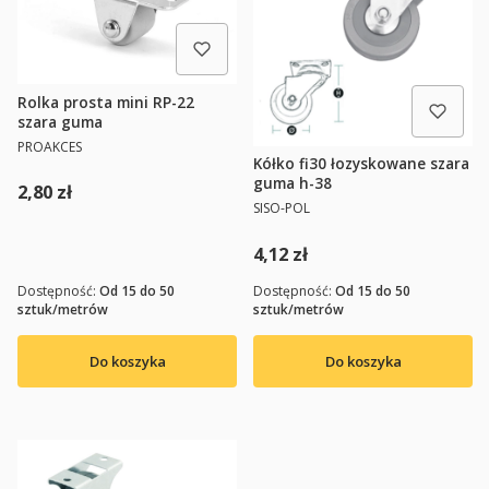
Rolka prosta mini RP-22
szara guma
PRODUCENT
PROAKCES
Kółko fi30 łozyskowane szara
guma h-38
Cena
2,80 zł
PRODUCENT
SISO-POL
Cena
4,12 zł
Dostępność:
Od 15 do 50
Dostępność:
Od 15 do 50
sztuk/metrów
sztuk/metrów
Do koszyka
Do koszyka