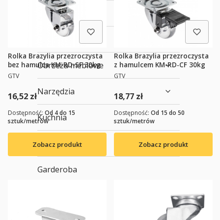
Fronty meblowe
Blaty meblowe
Rolka Brazylia przezroczysta
Rolka Brazylia przezroczysta
Obrzeża meblowe
bez hamulca KM-RD-SF 30kg
z hamulcem KM-RD-CF 30kg
PRODUCENT
PRODUCENT
GTV
GTV
Narzędzia
Cena
Cena
16,52 zł
18,77 zł
Dostępność:
Od 4 do 15
Dostępność:
Od 15 do 50
Kuchnia
sztuk/metrów
sztuk/metrów
Biuro
Zobacz produkt
Zobacz produkt
Garderoba