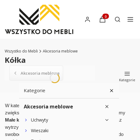
Produkty w koszyku:
Otwórz wys
Wszystko do Mebli
Akcesoria meblowe
Kółka
Akcesoria meblowe
Kategorie
Kategorie
W kategorii
Akcesoria meblowe
Kółka do mebli
znajdziesz rozwiązania
zwiększające mobilność i funkcjonalność mebli. Oferujemy
Uchwyty
Małe kółka do mebli
, idealne do lekkich konstrukcji, oraz
wytrzymałe
Kółka obrotowe do mebli
, zapewniające
Wieszaki
swobodne przemieszczanie. To doskonałe rozwiązanie do