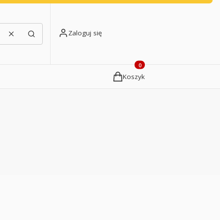
Zaloguj się
Wyczyść
Szukaj
Produkty w koszyku: 0. Zobacz
Koszyk