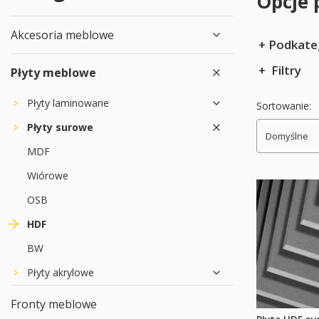
Opcje 
Akcesoria meblowe
Podkate
Filtry
Płyty meblowe
Koniec filtró
Lista pr
Płyty laminowane
Sortowanie:
Płyty surowe
Domyślne
MDF
Wiórowe
OSB
HDF
BW
Płyty akrylowe
Fronty meblowe