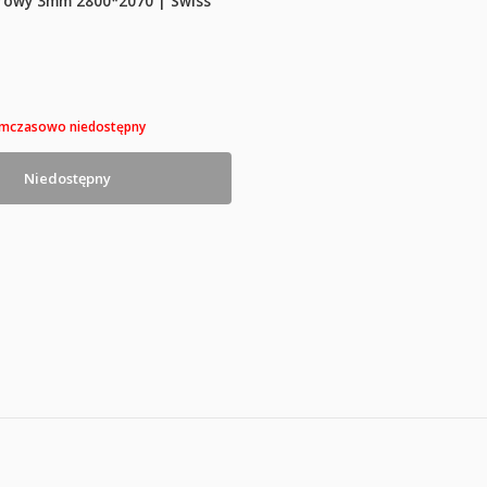
urowy 3mm 2800*2070 | Swiss
mczasowo niedostępny
Niedostępny