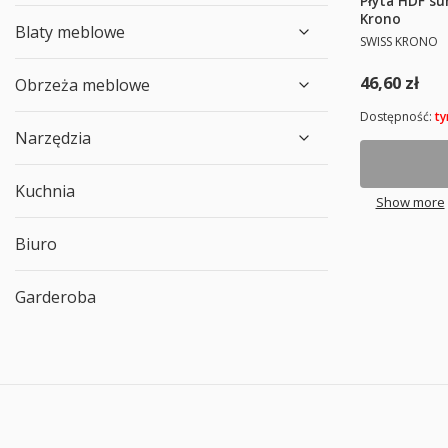
Płyta HDF s
Krono
Blaty meblowe
PRODUCENT
SWISS KRONO
Cena
46,60 zł
Obrzeża meblowe
Dostępność:
ty
Narzędzia
Kuchnia
Show more
Biuro
Garderoba