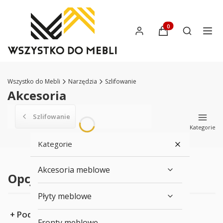
Produkty w koszyku:
Otwórz wys
Wszystko do Mebli
Narzędzia
Szlifowanie
Akcesoria
Szlifowanie
Kategorie
Kategorie
Akcesoria meblowe
Opcje przeglądania
Płyty meblowe
Podkategorie
Fronty meblowe