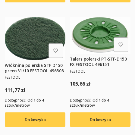
Talerz polerski PT-STF-D150
FX FESTOOL 496151
Włóknina polerska STF D150
PRODUCENT
green VL/10 FESTOOL 496508
FESTOOL
PRODUCENT
FESTOOL
Cena
105,66 zł
Cena
111,77 zł
Dostępność:
Od 1 do 4
Dostępność:
Od 1 do 4
sztuk/metrów
sztuk/metrów
Do koszyka
Do koszyka