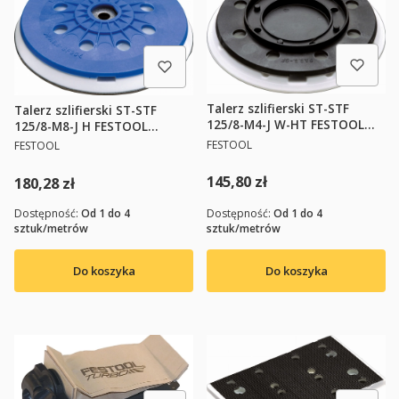
Talerz szlifierski ST-STF
Talerz szlifierski ST-STF
125/8-M4-J W-HT FESTOOL
125/8-M8-J H FESTOOL
492280
PRODUCENT
492284
PRODUCENT
FESTOOL
FESTOOL
Cena
145,80 zł
Cena
180,28 zł
Dostępność:
Od 1 do 4
Dostępność:
Od 1 do 4
sztuk/metrów
sztuk/metrów
Do koszyka
Do koszyka