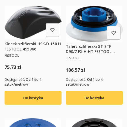
Klocek szlifierski HSK-D 150 H
Talerz szlifierski ST-STF
FESTOOL 495966
D90/7 FX-H-HT FESTOOL
PRODUCENT
FESTOOL
495623
PRODUCENT
FESTOOL
Cena
75,73 zł
Cena
106,57 zł
Dostępność:
Od 1 do 4
Dostępność:
Od 1 do 4
sztuk/metrów
sztuk/metrów
Do koszyka
Do koszyka