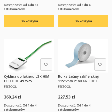
Dostępność:
Od 4 do 15
Dostępność:
Od 1 do 4
sztuk/metrów
sztuk/metrów
Do koszyka
Do koszyka
Cyklina do lakieru LZK-HIM
Rolka taśmy szlifierskiej
FESTOOL 497525
115*25m P180 GR SOFT
FESTOOL 497093
PRODUCENT
PRODUCENT
FESTOOL
FESTOOL
Cena
Cena
360,24 zł
227,53 zł
Dostępność:
Od 1 do 4
Dostępność:
Od 1 do 4
sztuk/metrów
sztuk/metrów