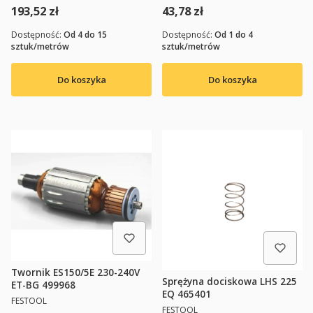
Cena
Cena
193,52 zł
43,78 zł
Dostępność:
Od 4 do 15
Dostępność:
Od 1 do 4
sztuk/metrów
sztuk/metrów
Do koszyka
Do koszyka
Twornik ES150/5E 230-240V
Sprężyna dociskowa LHS 225
ET-BG 499968
EQ 465401
PRODUCENT
FESTOOL
PRODUCENT
FESTOOL