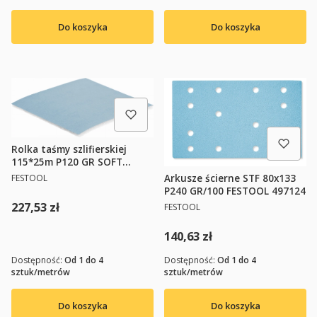
Do koszyka
Do koszyka
Rolka taśmy szlifierskiej
115*25m P120 GR SOFT
FESTOOL 497091
PRODUCENT
FESTOOL
Arkusze ścierne STF 80x133
P240 GR/100 FESTOOL 497124
PRODUCENT
Cena
227,53 zł
FESTOOL
Cena
140,63 zł
Dostępność:
Od 1 do 4
Dostępność:
Od 1 do 4
sztuk/metrów
sztuk/metrów
Do koszyka
Do koszyka