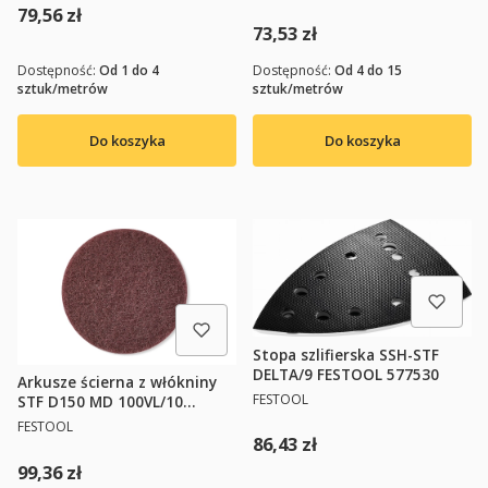
Cena
79,56 zł
Cena
73,53 zł
Dostępność:
Od 1 do 4
Dostępność:
Od 4 do 15
sztuk/metrów
sztuk/metrów
Do koszyka
Do koszyka
Stopa szlifierska SSH-STF
DELTA/9 FESTOOL 577530
Arkusze ścierna z włókniny
PRODUCENT
FESTOOL
STF D150 MD 100VL/10
FESTOOL 201126
PRODUCENT
FESTOOL
Cena
86,43 zł
Cena
99,36 zł