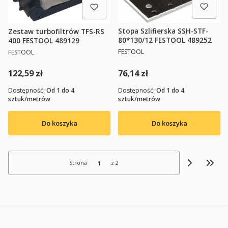
Stopa Szlifierska SSH-STF-
Zestaw turbofiltrów TFS-RS
80*130/12 FESTOOL 489252
400 FESTOOL 489129
PRODUCENT
PRODUCENT
FESTOOL
FESTOOL
Cena
Cena
76,14 zł
122,59 zł
Dostępność:
Od 1 do 4
Dostępność:
Od 1 do 4
sztuk/metrów
sztuk/metrów
Do koszyka
Do koszyka
Strona
z 2
Przej
Linki w stopce