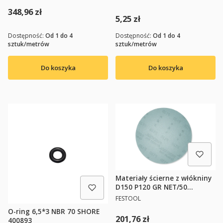
Cena
348,96 zł
Cena
5,25 zł
Dostępność:
Od 1 do 4
Dostępność:
Od 1 do 4
sztuk/metrów
sztuk/metrów
Do koszyka
Do koszyka
Materiały ścierne z włókniny
D150 P120 GR NET/50
FESTOOL 203305
PRODUCENT
FESTOOL
O-ring 6,5*3 NBR 70 SHORE
Cena
201,76 zł
400893