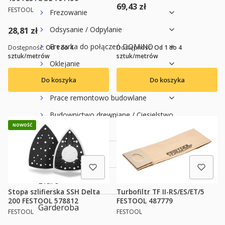
Cena
69,43 zł
PRODUCENT
FESTOOL
Frezowanie
Cena
Odsysanie / Odpylanie
28,81 zł
Frezarka do połączeń DOMINO
Dostępność:
Od 1 do 4
Dostępność:
Od 1 do 4
sztuk/metrów
sztuk/metrów
Oklejanie
Do koszyka
Do koszyka
Organizacja pracy
Prace remontowo budowlane
Budownictwo drewniane / Ciesielstwo
NOWOŚĆ
Struganie
Kuchnia
Biuro
Stopa szlifierska SSH Delta
Turbofiltr TF II-RS/ES/ET/5
200 FESTOOL 578812
FESTOOL 487779
Garderoba
PRODUCENT
PRODUCENT
FESTOOL
FESTOOL