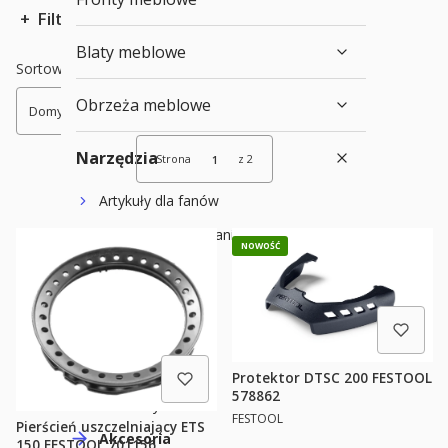
Filtry
Blaty meblowe
Koniec filtrów
Lista produktów
Sortowanie:
Obrzeża meblowe
Domyślne
Narzędzia
Strona
z 2
Następne produkty
Artykuły dla fanów
Wiercenie / Wkręcanie
NOWOŚĆ
Cięcie
Szlifowanie
Szlifierki
Polerki
Protektor DTSC 200 FESTOOL
578862
Materiały ścierne
PRODUCENT
FESTOOL
Pierścień uszczelniający ETS
Akcesoria
150 FESTOOL 701156