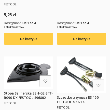
PRODUCENT
FESTOOL
Cena
5,25 zł
Dostępność:
Od 1 do 4
Dostępność:
Od 1 do 4
sztuk/metrów
sztuk/metrów
Do koszyka
Do koszyka
Stopa Szlifierska SSH-GE-STF-
Szczotkotrzymacz ES 150
R090 DX FESTOOL 496802
FESTOOL 490714
PRODUCENT
FESTOOL
PRODUCENT
FESTOOL