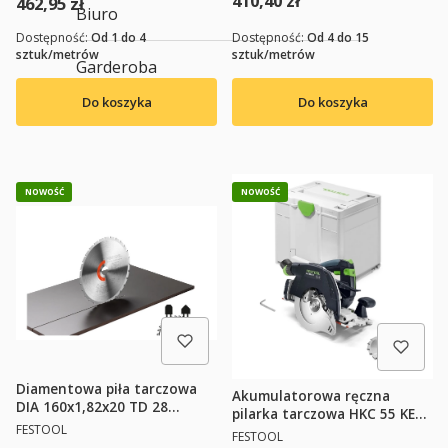
410,40 zł
Cena
462,95 zł
Biuro
Dostępność:
Od 1 do 4
Dostępność:
Od 4 do 15
sztuk/metrów
sztuk/metrów
Garderoba
Do koszyka
Do koszyka
NOWOŚĆ
NOWOŚĆ
Diamentowa piła tarczowa
Akumulatorowa ręczna
DIA 160x1,82x20 TD 28
pilarka tarczowa HKC 55 KEB-
FESTOOL 578699
PRODUCENT
FESTOOL
Basic FESTOOL 578302
PRODUCENT
FESTOOL