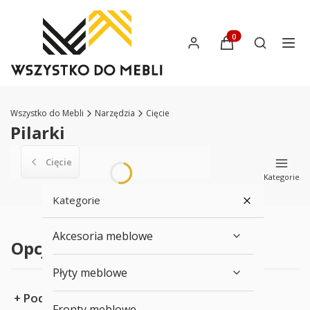
Produkty w koszyku:
Otwórz wys
Wszystko do Mebli
Narzędzia
Cięcie
Pilarki
Cięcie
Kategorie
Kategorie
Akcesoria meblowe
Opcje przeglądania
Płyty meblowe
Podkategorie
Fronty meblowe