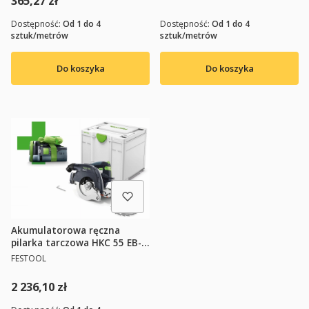
365,27 zł
Dostępność:
Od 1 do 4
Dostępność:
Od 1 do 4
sztuk/metrów
sztuk/metrów
Do koszyka
Do koszyka
Akumulatorowa ręczna
pilarka tarczowa HKC 55 EB-
Basic-5,0 FESTOOL 577034
PRODUCENT
FESTOOL
Cena
2 236,10 zł