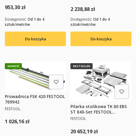
Cena
953,30 zł
Cena
2 238,88 zł
Dostępność:
Od 1 do 4
Dostępność:
Od 1 do 4
sztuk/metrów
sztuk/metrów
Do koszyka
Do koszyka
NOWOŚĆ
BESTSELLER
Prowadnica FSK 420 FESTOOL
769942
Pilarka stolikowa TK 80 EBS
PRODUCENT
FESTOOL
ST 840-Set FESTOOL
(575781+575840+575825+575
PRODUCENT
FESTOOL
Cena
1 026,16 zł
826+578099) 578108
Cena
20 652,19 zł