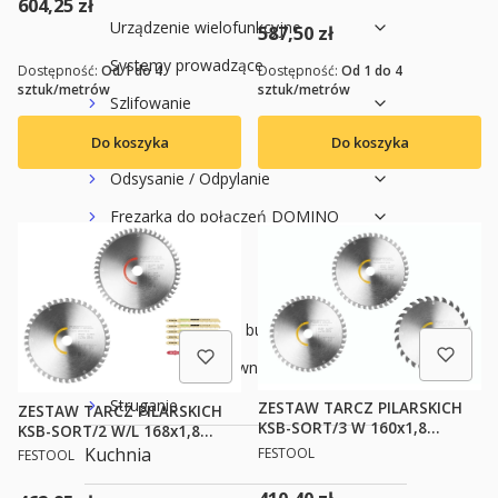
Cena
604,25 zł
Urządzenie wielofunkcyjne
Cena
587,50 zł
Systemy prowadzące
Dostępność:
Od 1 do 4
Dostępność:
Od 1 do 4
sztuk/metrów
sztuk/metrów
Szlifowanie
Frezowanie
Do koszyka
Do koszyka
Odsysanie / Odpylanie
Frezarka do połączeń DOMINO
Oklejanie
Organizacja pracy
Prace remontowo budowlane
Budownictwo drewniane / Ciesielstwo
Struganie
ZESTAW TARCZ PILARSKICH
ZESTAW TARCZ PILARSKICH
KSB-SORT/3 W 160x1,8
KSB-SORT/2 W/L 168x1,8
FESTOOL 578566
PRODUCENT
FESTOOL 578567
PRODUCENT
Kuchnia
FESTOOL
FESTOOL
Cena