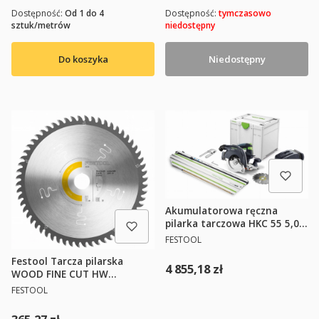
Dostępność:
Od 1 do 4
Dostępność:
tymczasowo
sztuk/metrów
niedostępny
Do koszyka
Niedostępny
Akumulatorowa ręczna
pilarka tarczowa HKC 55 5,0
EBI-Set-FSK 420 FESTOOL
PRODUCENT
FESTOOL
577675 (577678+769942)
Festool Tarcza pilarska
Cena
4 855,18 zł
WOOD FINE CUT HW
254x2,4x30 W60 575976
PRODUCENT
FESTOOL
Cena