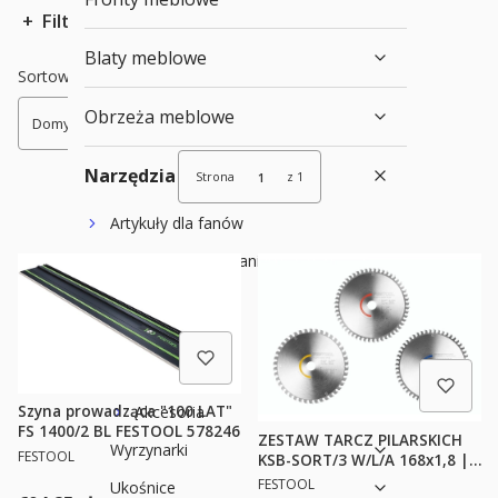
Filtry
Blaty meblowe
Koniec filtrów
Lista produktów
Sortowanie:
Obrzeża meblowe
Domyślne
Narzędzia
Strona
z 1
Artykuły dla fanów
Wiercenie / Wkręcanie
Cięcie
Zagłębiarki
Pilarki
Akcesoria
Szyna prowadząca "100 LAT"
FS 1400/2 BL FESTOOL 578246
ZESTAW TARCZ PILARSKICH
Wyrzynarki
PRODUCENT
FESTOOL
KSB-SORT/3 W/L/A 168x1,8 |
Festool
PRODUCENT
FESTOOL
Ukośnice