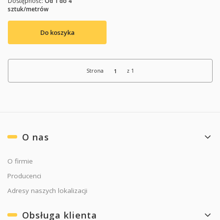
Dostępność:
Od 1 do 4
sztuk/metrów
Do koszyka
Strona
z 1
Linki w stopce
O nas
O firmie
Producenci
Adresy naszych lokalizacji
Obsługa klienta