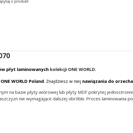
apytaj o produkt
070
ów płyt laminowanych
kolekcji ONE WORLD.
i
ONE WORLD Poland
. Znajdziesz w niej
nawiązania do orzecha
m na bazie płyty wiórowej lub płyty MDF pokrytej jednostronni
szczyzn nie wymagające dalszej obróbki. Proces laminowania pol