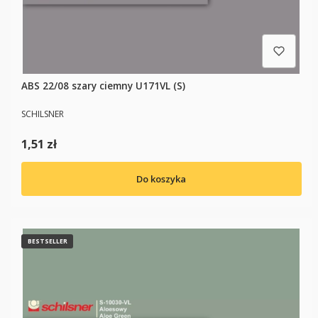
ABS 22/08 szary ciemny U171VL (S)
PRODUCENT
SCHILSNER
Cena
1,51 zł
Do koszyka
BESTSELLER