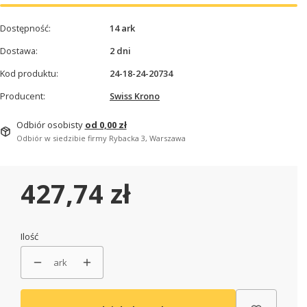
Dostępność:
14
ark
Dostawa:
2 dni
Kod produktu:
24-18-24-20734
Producent:
Swiss Krono
Odbiór osobisty
od 0,00 zł
Odbiór w siedzibie firmy Rybacka 3, Warszawa
Cena
427,74 zł
Ilość
ark