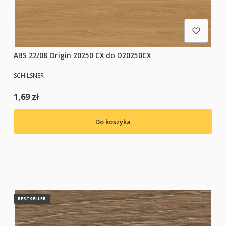
ABS 22/08 Origin 20250 CX do D20250CX
PRODUCENT
SCHILSNER
Cena
1,69 zł
Do koszyka
BESTSELLER