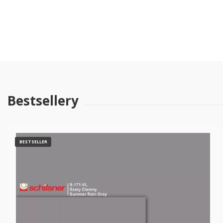
0.00
Liczba ocen: 0
Wyświetlane są wszystkie recenzje (pozytywne i negatywne). Nie weryfikujemy, c
Bestsellery
BESTSELLER