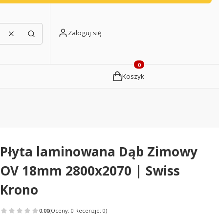
Zaloguj się
Wyczyść
Szukaj
Produkty w koszyku: 0. Zobacz
Koszyk
Płyta laminowana Dąb Zimowy
OV 18mm 2800x2070 | Swiss
Krono
0.00
(Oceny: 0 Recenzje: 0)