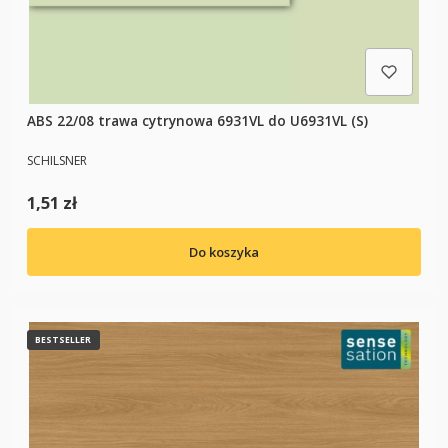
ABS 22/08 trawa cytrynowa 6931VL do U6931VL (S)
PRODUCENT
SCHILSNER
Cena
1,51 zł
Do koszyka
BESTSELLER