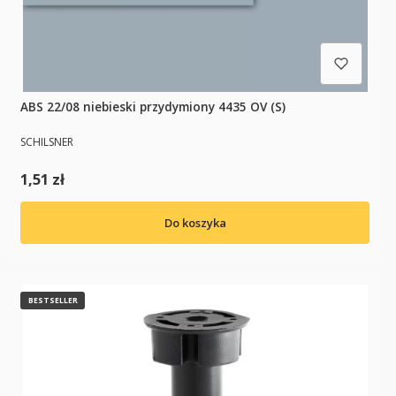
ABS 22/08 niebieski przydymiony 4435 OV (S)
PRODUCENT
SCHILSNER
Cena
1,51 zł
Do koszyka
BESTSELLER