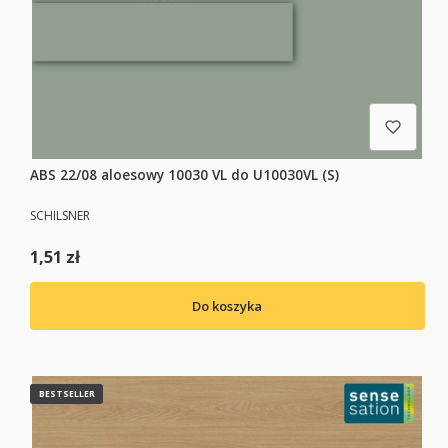
ABS 22/08 aloesowy 10030 VL do U10030VL (S)
PRODUCENT
SCHILSNER
Cena
1,51 zł
Do koszyka
BESTSELLER