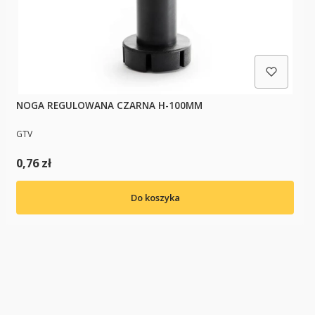
NOGA REGULOWANA CZARNA H-100MM
PRODUCENT
GTV
Cena
0,76 zł
Do koszyka